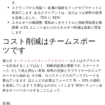
す.
スクラップから利益へ: 金属の端材をフックやブラケットに
再加工します. あるクライアントは、次のような材料の使用
を促進しました。 75% に 92%!
エネルギーの微調整: 電気めっきサイクルと熱処理温度を微
調整. a 5% ユニットあたりのエネルギー削減は急速に増加
します.
コスト削減はチームスポー
ツです
減らす
キッチンキャビネットアクセサリー
コストはサプライヤ
ーを圧迫することではなく、戦略的提携が重要です, スマートテ
ック, そして絶え間ない革新. 材料の交換とサプライヤーのスコア
カードから始める, その後、ロジスティクスのアップグレードを
重ねていきます. ほとんどの企業はフェーズで 15 ～ 20% の節約
を達成しています 1; 大胆なものがヒットします 30%+ チェーン全
体をオーバーホールすることによって.
共有: