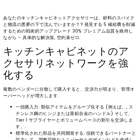
あなたのキッチンキャビネットアクセサリーは、材料のスパイク
と物流の悪夢の下で沈んでいますか？? 発見する 5 補給費を削減
するための戦術的アップグレード 30% プレミアム品質を維持し
ながら – 具体的な解決策, 空約束ゼロ.
キッチンキャビネットのア
クセサリネットワークを強
化する
複数のベンダーに分散して購入すると、交渉力が弱まり、管理オ
ーバーヘッドが増大します.
一括購入力: 類似アイテムをグループ化する (例えば。, ス
テンレス鋼のヒンジまたは亜鉛合金のハンドル) そして、
Tier 1 サプライヤーとボリュームベースの割引を交渉しま
す。.
標準化された部品を共同開発する: 信頼できるパートナーと
協力して、調整可能なユニバーサルデザインなどを作成し