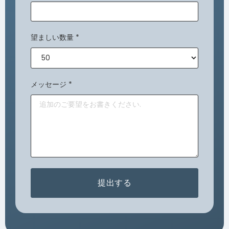
望ましい数量
*
メッセージ
*
提出する