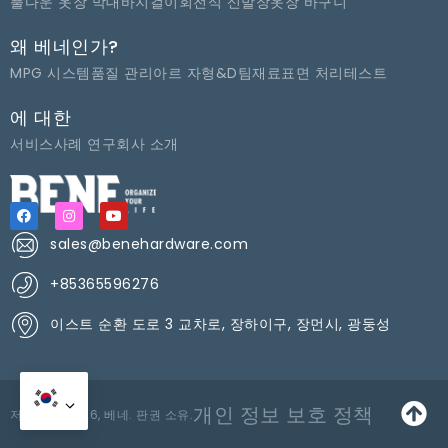
풀다운 옷장 막대
바지걸이
회전식 신발장
옷장 바구니
왜 베네인가?
MPG 시스템
품질 관리
아르 자형&D팀
재료
표면 처리
테스트
에 대한
서비스
사례 연구
회사 소개
sales@benehardware.com
+85365596276
이스트 순환 도로 3 교차로, 장하이구, 장먼시, 광둥성
개인 정보 보호 정책
저작권 © 2026, 베네. 판권 소유.