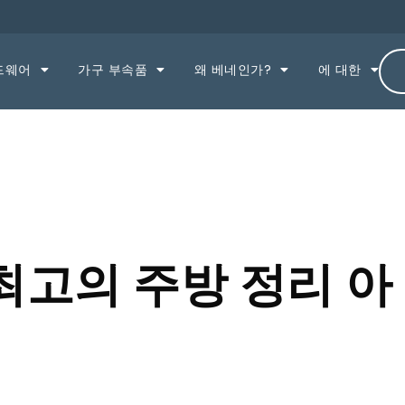
드웨어
가구 부속품
왜 베네인가?
에 대한
최고의 주방 정리 아