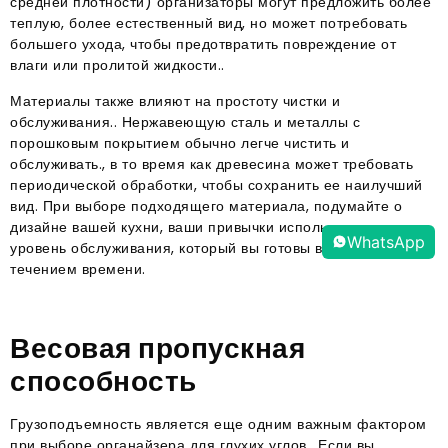
средней плотности) организаторы могут предложить более
теплую, более естественный вид, но может потребовать
большего ухода, чтобы предотвратить повреждение от
влаги или пролитой жидкости..
Материалы также влияют на простоту чистки и
обслуживания.. Нержавеющую сталь и металлы с
порошковым покрытием обычно легче чистить и
обслуживать., в то время как древесина может требовать
периодической обработки, чтобы сохранить ее наилучший
вид. При выборе подходящего материала, подумайте о
дизайне вашей кухни, ваши привычки использования, и
WhatsApp
уровень обслуживания, который вы готовы взять на себя с
течением времени.
Весовая пропускная
способность
Грузоподъемность является еще одним важным фактором
при выборе органайзера для глухих углов.. Если вы