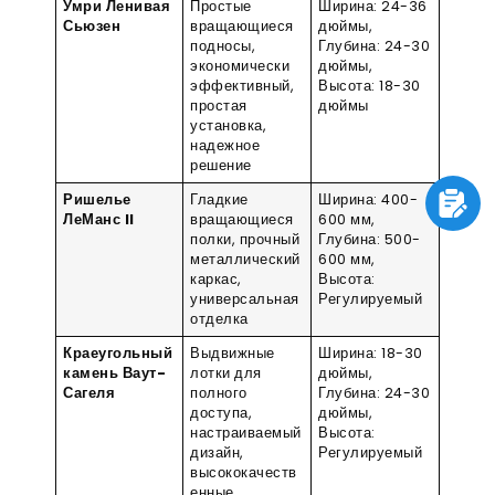
Умри Ленивая
Простые
Ширина: 24-36
Сьюзен
вращающиеся
дюймы,
подносы,
Глубина: 24-30
экономически
дюймы,
эффективный,
Высота: 18-30
простая
дюймы
установка,
надежное
решение
Ришелье
Гладкие
Ширина: 400-
ЛеМанс II
вращающиеся
600 мм,
полки, прочный
Глубина: 500-
металлический
600 мм,
каркас,
Высота:
универсальная
Регулируемый
отделка
Краеугольный
Выдвижные
Ширина: 18-30
камень Ваут-
лотки для
дюймы,
Сагеля
полного
Глубина: 24-30
доступа,
дюймы,
настраиваемый
Высота:
дизайн,
Регулируемый
высококачеств
енные