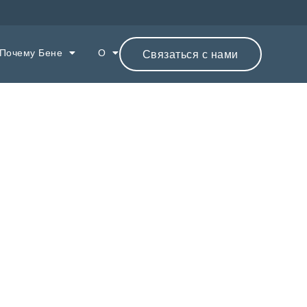
Почему Бене
О
Связаться с нами