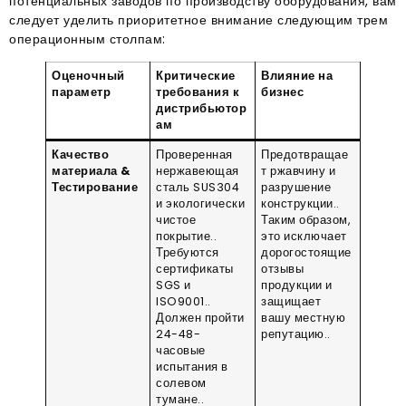
потенциальных заводов по производству оборудования, вам
следует уделить приоритетное внимание следующим трем
операционным столпам
:
Оценочный
Критические
Влияние на
параметр
требования к
бизнес
дистрибьютор
ам
Качество
Проверенная
Предотвращае
материала &
нержавеющая
т ржавчину и
Тестирование
сталь SUS304
разрушение
и экологически
конструкции.
.
чистое
Таким образом,
покрытие.
.
это исключает
Требуются
дорогостоящие
сертификаты
отзывы
SGS и
продукции и
ISO9001.
.
защищает
Должен пройти
вашу местную
24-48-
репутацию.
.
часовые
испытания в
солевом
тумане.
.