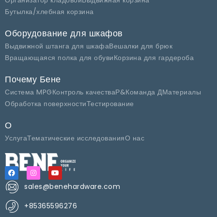
Бутылка/хлебная корзина
Оборудование для шкафов
Выдвижной штанга для шкафа
Вешалки для брюк
Вращающаяся полка для обуви
Корзина для гардероба
Почему Бене
Система MPG
Контроль качества
Р&Команда Д
Материалы
Обработка поверхности
Тестирование
О
Услуга
Тематические исследования
О нас
sales@benehardware.com
+85365596276