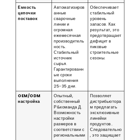
Емкость
Автоматизиров
Обеспечивает
цепочки
анные
стабильный
поставок
сварочные
уровень
линии и
запасов
. Как
огромная
результат, это
ежемесячная
предотвращает
производитель
дефицит в
ность
.
пиковые
Стабильный
строительные
источник
сезоны
.
сырья
.
Гарантированн
ые сроки
выполнения
25-35 дни
.
OEM/ODM
Опытный,
Позволяет
настройка
собственный
дистрибьютора
Р&команда Д
.
м предлагать
Возможность
эксклюзивные
настройки
линейки
размеров в
продуктов.
.
соответствии с
Следовательно
региональными
, это защищает