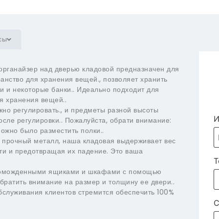
сы
рганайзер над дверью кладовой предназначен для
анство для хранения вещей., позволяет хранить
 и некоторые банки.. Идеально подходит для
ля хранения вещей..
о регулировать., и предметы разной высоты
осле регулировки.. Пожалуйста, обрати внимание:
ожно было разместить полки..
прочный металл, наша кладовая выдерживает вес
ти и предотвращая их падение. Это ваша
Т
роможденными ящиками и шкафами с помощью
братить внимание на размер и толщину ее двери..
бслуживания клиентов стремится обеспечить 100%
С