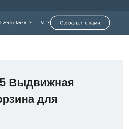
Почему Бене
О
Связаться с нами
5 Выдвижная
орзина для