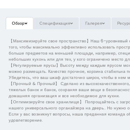
Обзор
Спецификация
Галерея
Ресур
【Максимизируйте свое пространство】Наш 6-уровневый о
того, чтобы максимально эффективно использовать простр
больше предметов на меньшей площади, например, специи
небольших кухонь или для тех, у кого ограничено место д
【Регулируемые ярусы】Высоту между каждым ярусом можн
можно размещать. Качество прочное, корзина стабильна п
Убедитесь, что ваш шкаф достаточно широк, чтобы в нем м
【Прочный & Прочный】 Сделано из высококачественного, 
тяжелых банок и банок, сохраняя ваши вещи в безопаснос
домашняя организация и все необходимое для кухни.
【Оптимизируйте свое хранилище】 Попрощайтесь с заг
нашего универсального органайзера на дверь.. Но нужно о
Если у вас возникнут вопросы, наша преданная команда о
удовлетворение.