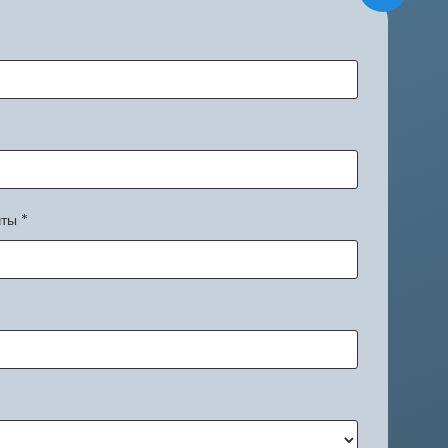
чты
*