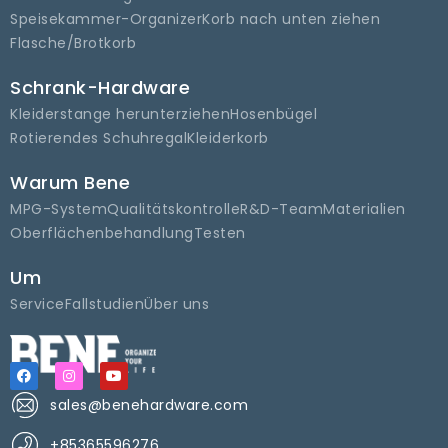
Speisekammer-Organizer
Korb nach unten ziehen
Flasche/Brotkorb
Schrank-Hardware
Kleiderstange herunterziehen
Hosenbügel
Rotierendes Schuhregal
Kleiderkorb
Warum Bene
MPG-System
Qualitätskontrolle
R&D-Team
Materialien
Oberflächenbehandlung
Testen
Um
Service
Fallstudien
Über uns
sales@benehardware.com
+85365596276