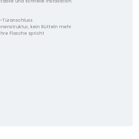
tabile und schnelle Installation.
-Türanschluss
enenstruktur, kein Rütteln mehr
hre Flasche spricht