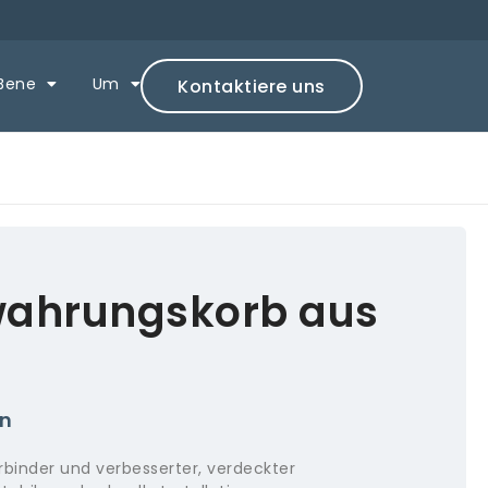
Bene
Um
Kontaktiere uns
ahrungskorb aus
en
binder und verbesserter, verdeckter