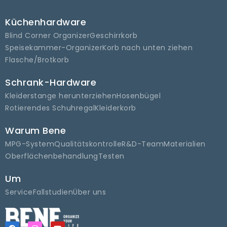
Küchenhardware
Blind Corner Organizer
Geschirrkorb
Speisekammer-Organizer
Korb nach unten ziehen
Flasche/Brotkorb
Schrank-Hardware
Kleiderstange herunterziehen
Hosenbügel
Rotierendes Schuhregal
Kleiderkorb
Warum Bene
MPG-System
Qualitätskontrolle
R&D-Team
Materialien
Oberflächenbehandlung
Testen
Um
Service
Fallstudien
Über uns