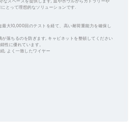
分なスペースを提供します, 皿やボウルからカトラリーや
方にとって理想的なソリューションです.
最大10,000回のテストを経て、高い耐荷重能力を確保し
が落ちるのを防ぎます, キャビネットを整頓してください
耐錆性に優れています。
続, よく一致したワイヤー