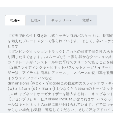
概要
仕様
ギャラリー
救助
【丈夫で耐久性】引き出し式キッチン収納バスケットは、長期
を備えたプレートメタルで作られています。,そして、各バスケッ
します.
【ダンピングクッショントラック】これらの頑丈で耐久性のあ
り閉じたりできます。,スムーズな引っ張り,静かなクッション,
ガイドレールがインストール中に平行でクリーンであることを確
【2層スライディングキャビネットバスケットオーガナイザー引
ザーは、アイテムに簡単にアクセスし、スペースの使用率を改善で
イクウェア,フライパンなど.
dimensions (w x d x h)cableこの自立型のスライ
(w) x 44cm (d) x 13cm (h),少なくとも55cmのキャビネ
このキャビネットオーガナイザーを購入する前に、キャビネット
【アセンブリとサービスolsive incluseが含まれます: 
ールはキャビネットの両側に取り付けられています。すでにキ
からない場合,お気軽に連絡してください、そして私はアドバイス