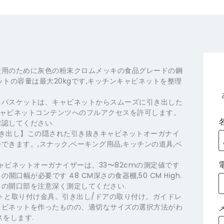
使用のために灰色の粉末クロムメッキの食品グレードの鋼
トの容量は最大20kgです,キッチンキャビネットを整理
るバスケットは、キャビネットからスムーズに引き出した
キャビネットコンテンツへのフルアクセスを許可します。
認してください.
き出し】この隠された引き抜きキャビネットオーガナイ
きます。,スナック,ベーキング用品,キッチンの道具,ベ
ドアウトキャビネットオーガナイザーは、33〜82cmの測定値です
ットの開口幅が必要です 48 CM深さの食器棚,50 CM High.
の開口部を注意深く測定してください.
バスケットと取り付け金具。引き出し/ドアの取り付け。ガイドレ
ャビネットを作ったものの、適切なサイズの選択方法がわ
をします.