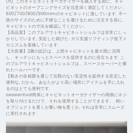
(h). このキャビネットオーガナイザーを購入する前に、キャ
ビネットのオープニングサイズを注意深く測定してください .
600/700/800/900mmのキャビネットに適しています. 不一
致のサイズのために不便なことを避けるために注文する前に、
キャビネットの寸法を確認してください.
【高品質】このプルアウトキャビネットシェルフは非常にしっ
かりしています, 安定した錆びた. ガス支援リフティング低下メ
カニズムを装備しています.
【大容量】2層の設計は、上部キャビネットを最大限に活用
し、キッチンにもっとスペースを提供するのに役立ちます. こ
のプルアウトキャビネットシェルフは、スペースセーバーと優
れたヘルパーです.
【動きの全範囲を通じて比類のない安定性を提供する安定した
便利な, だから、あなたがより高い場所にアイテムを手に入れ
るのはとても便利です.
seasientival簡単にキャビネットオーガナイザーの両側にネジ
を取り付けるだけで、それを使用することができます。. 軽い
オブジェクトを置くか重い物を置くか, それは非常にスムーズ
に実行されます.