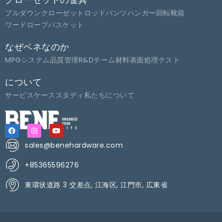
プルダウンクローゼットロッド
パンツハンガー
回転靴箱
ワードローブバスケット
なぜベネなのか
MPGシステム
品質管理
R&Dチーム
材料
表面処理
テスト
について
サービス
ケーススタディ
私たちについて
sales@benehardware.com
+85365596276
東環状道路 3 交差点, 江海区, 江門市, 広東省