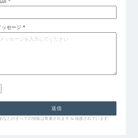
電話
*
メッセージ
*
送信
*あなたのすべての情報は尊重されます & 保護されています.