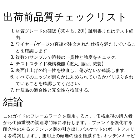
出荷前品質チェックリスト
材質グレードの確認 (304 対. 201) 証明書またはテスト経
由.
ワイヤー/ゲージの直径が注文された仕様を満たしているこ
とを確認します.
複数のサンプルで溶接の一貫性と強度をチェック.
テストスライド機構機能 (拡大, 撤回, 減衰).
表面仕上げの均一性を検査し、傷がないか確認します.
すべてのエッジが滑らかに丸められているかバリ取りされ
ていることを確認してください.
付属品の適合性と完全性を検証する.
結論
このガイドのフレームワークを適用すると、, 価格重視の購入者
から価値重視の調達専門家に移行します。. ブランドを強化する
耐久性のあるステンレス製の引き出しバスケットのポートフォリ
オを構築します。, 運用上の頭痛の種を軽減する, キッチンキャビ