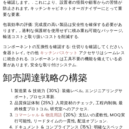
を確認します。. これにより、設置者の怪我や顧客からの苦情が
防止されます, キッチンキャビネットオーガナイザーにとって重
要な要素.
包装効率の評価: 完成度の高い製品は安全性を確保する必要があ
ります。, 過剰な保護材を使用せずに積み重ね可能なパッケージ,
輸送コストと取り扱いコストを削減する.
コンポーネントの互換性を確認する: 仕切りを確認してください,
食器トレイ, その他
キッチンバスケット
アクセサリはシームレス
に統合される. コンポーネントは工具不要の機能を備えている必
要があります, 安全な取り付けシステム.
卸売調達戦略の構築
製造業 & 技術力 (30%): 装備レベル, エンジニアリングサ
ポート, プロセス革新.
品質保証体制 (25%): 入荷資材のチェック, 工程内制御, 最
終検査プロトコル, 研究室へのアクセス.
コマーシャル & 物流用語
(20%): 支払いの柔軟性, MOQ実
行可能性, リードタイムの​​一貫性, 配送オプション.
ドキュメント & コンプライアンス (15%): 明確なスペック