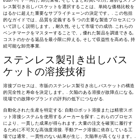
B2Bバイヤー向け, 卸売業者, そしてまとめ買いの方, 適切なステン
レス製引き出しバスケットを選択することは、単純な価格比較を
はるかに超えた重要なサプライチェーンの決定です。. この包括
的なガイドでは、品質を定義する 5 つの主要な製造プロセスにつ
いて詳しく説明します。, 耐久性, そして市場での成功. これらの
ベンチマークをマスターすることで、, 優れた製品を調達できる,
コストのかかる返品を最小限に抑える, そして収益性を高める, 持
続可能な卸売事業.
ステンレス製引き出しバス
ケットの溶接技術
溶接プロセスは、市販のステンレス製引き出しバスケットの構造
的完全性と寿命を決定します。. 欠陥のある溶接が故障点になる,
現場での故障やブランドの評判の低下につながる.
自動化された生産を特定する: 自動ロボット溶接または精密スポ
ット溶接システムを使用するメーカーを探す. これらのプロセス
により、一貫した成果が得られます, 大量の注文を確実に履行す
るために不可欠な高強度溶接. 手動アーク溶接に依存している工
場では通常、一貫性のない結果が生じ、欠陥率が高くなります。.