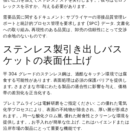
強い圧力を加えてストレステストを実行します。; 彼らはゼロフ
レックスを示すか、与える必要があります.
需要品質に関するドキュメント: サプライヤーの溶接品質管理レ
ポートと統計的プロセス管理を要求します (SPC) データ. 文書化
への取り組み, 再現性のある品質は、卸売の信頼性にとって交渉
の余地のないものです.
ステンレス製引き出しバス
ケットの表面仕上げ
平 304 グレードのステンレス鋼は、過酷なキッチン環境では腐
食する可能性があります. 表面処理は必須の保護バリアを提供し
ます, さまざまな市場にわたる製品の適合性に影響を与え、価格
帯の差別化を正当化する.
プレミアムラインは電解研磨をご指定ください: この優れた電気
化学プロセスにより、表面の不純物が除去され、厚い層が形成さ
れます。, 均一な酸化クロム層, 優れた耐食性とクリーンな環境を
提供します。, お手入れが簡単な仕上げ. これはハイエンドまたは
沿岸市場の製品にとって重要な機能です.