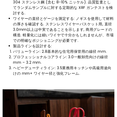
304 ステンレス鋼 (含む 8-10% ニッケル). 品質監査とし
てランダムサンプルに対する定期的な XRF ガンテストを検
討する.
ワイヤーの直径とゲージを測定する: ノギスを使用して材料
の厚さを確認する. ステンレスワイヤーバスケット用, 直径
3.0mm以上は中実であることを示します, 商用グレードの
構造. 軽量化には細いワイヤで十分かもしれませんが、市場
での明確なポジショニングが必要です.
製品ラインを設計する:
バリューライン: 2.8基本的な住宅用保管用の線径 mm.
プロフェッショナルコアライン: 3.0一般卸売向けの線径
mm – 3.2 mm.
ヘビーデューティライン: 3.5業務用キッチンや高級用途向
けの mm+ ワイヤー径と強化フレーム.