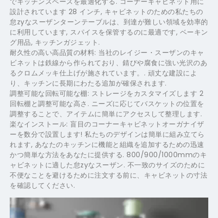
でキッチンスペースを最適化する. コーナーキャビネット用に
設計されています 28 インチ, キャビネットのための私たちの
怠zyなスーザンターンテーブルは、到達が難しい領域を効率的
に利用しています, スパイスを保管するのに最適です, ベーキン
グ用品, キッチンガジェット.
耐久性の高い高品質の材料: 当社のレイジー・スーザンのキャ
ビネットは鉄線から作られており、錆びや腐食に強い光沢のあ
るクロムメッキ仕上げが施されています。. 頑丈な建設によ
り、キッチンに長期にわたる追加が確保されます.
調整可能な回転可能な棚: ストレージをカスタマイズします 2
回転棚と調整可能な高さ. ニーズに応じてバスケットの位置を
調整することで、アイテムに簡単にアクセスして整理します.
楽なインストール: 盲目のコーナーキャビネットオーガナイザ
ーを数分で設置します! 私たちのデザインは簡単に組み立てら
れます, あなたのキッチンに機能と組織を追加するための迅速
かつ簡単な方法をあなたに提供する. 800/900/1000mmのキ
ャビネットに適した怠zyなスーザン. 不一致のサイズのために
不便なことを避けるために注文する前に、キャビネットの寸法
を確認してください.