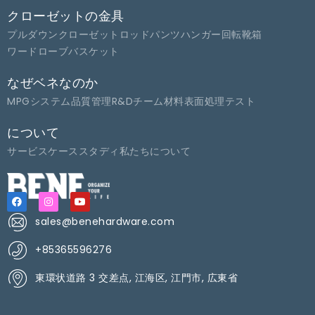
クローゼットの金具
プルダウンクローゼットロッド
パンツハンガー
回転靴箱
ワードローブバスケット
なぜベネなのか
MPGシステム
品質管理
R&Dチーム
材料
表面処理
テスト
について
サービス
ケーススタディ
私たちについて
sales@benehardware.com
+85365596276
東環状道路 3 交差点, 江海区, 江門市, 広東省