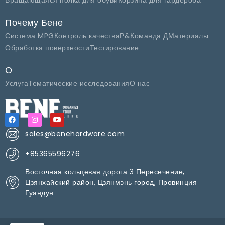
Почему Бене
Система MPG
Контроль качества
Р&Команда Д
Материалы
Обработка поверхности
Тестирование
О
Услуга
Тематические исследования
О нас
sales@benehardware.com
+85365596276
Восточная кольцевая дорога 3 Пересечение,
Цзянхайский район, Цзянмэнь город, Провинция
Гуандун