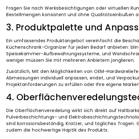
Fragen Sie nach Werksbesichtigungen oder virtuellen Rund
Bestellmengen konsistent und ohne Qualitätseinbußen a
3. Produktpalette und Anpas
Ein umfassendes Produktangebot vereinfacht die Beschaf
Küchenschrank-Organizer für jeden Bedarf anbieten: bl
Speisekammer-Aufbewahrungssysteme, und Wandschrank-O
weniger müssen Sie mit mehreren Anbietern jonglieren.
Zusätzlich, Mit den Möglichkeiten von OEM-Hardwarelief
Abmessungen individuell anpassen, endet, und Verpackung. D
Projektanforderungen zu erfüllen oder Ihre eigene Marke
4. Oberflächenveredelungste
Die Oberflächenveredelung wirkt sich direkt auf Haltbark
Pulverbeschichtungs- und Elektrobeschichtungstechnolog
sind korrosionsbeständig, Kratzer, und tägliches Tragen
zudem die hochwertige Haptik des Produkts.